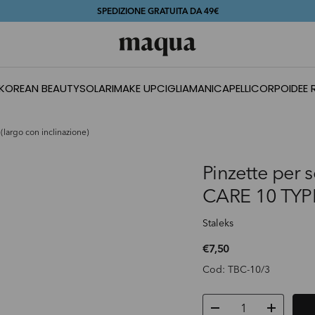
SPEDIZIONE GRATUITA DA 49€
MAQUA
KOREAN BEAUTY
SOLARI
MAKE UP
CIGLIA
MANI
CAPELLI
CORPO
IDEE
largo con inclinazione)
Pinzette per 
CARE 10 TYPE 
Staleks
PREZZO NORMALE
€7,50
Cod: TBC-10/3
Q.tà