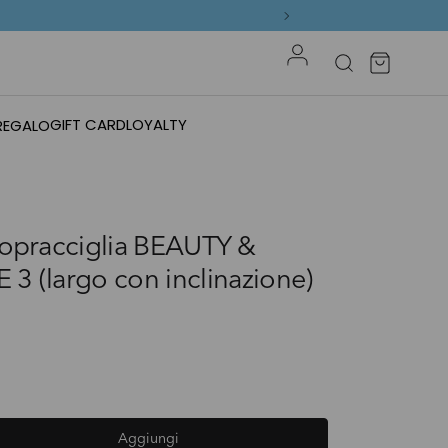
Accedi
Borsa
Cerca
GIFT CARD
LOYALTY
 REGALO
sopracciglia BEAUTY &
3 (largo con inclinazione)
Aggiungi