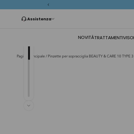
Passa ai contenuti
Assistenza
NOVITÀ
TRATTAMENTI
VISO
Pagina principale
/
Pinzette per sopracciglia BEAUTY & CARE 10 TYPE 3 (
Passa alle informazioni sul prodotto