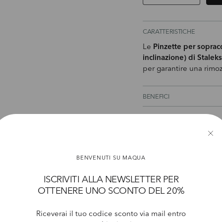
Diminuire la quantità
Aumenta l
CARATTERISTICHE
Le
Pinzette per sopra
inclinazione) di Staleks
per garantire una rimoz
BENEFICI
MODO D'USO
AVVERTENZE
BENVENUTI SU MAQUA
ISCRIVITI ALLA NEWSLETTER PER
OTTENERE UNO SCONTO DEL 20%
Riceverai il tuo codice sconto via mail entro