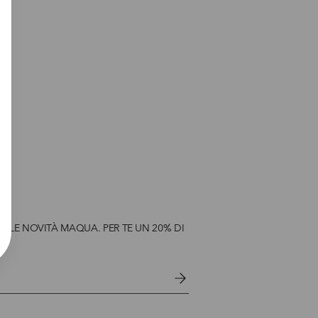
ULLE NOVITÀ MAQUA. PER TE UN 20% DI