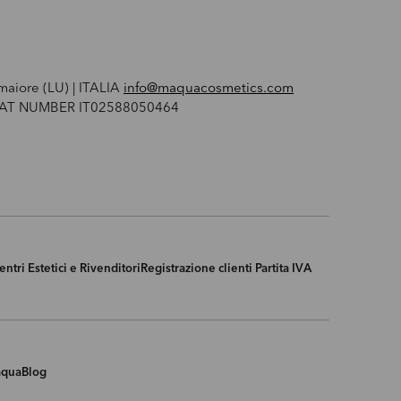
maiore (LU) | ITALIA
info@maquacosmetics.com
 VAT NUMBER IT02588050464
entri Estetici e Rivenditori
Registrazione clienti Partita IVA
aqua
Blog