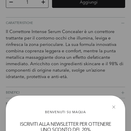
Aggiungi
Diminuire la quantità
Aumenta la quantità
CARATTERISTICHE
Il Correttore Intense Serum Concealer è un correttore
trattante per il contorno occhi che illumina, leviga e
rinfresca la zona perioculare. La sua formula innovativa
combina coprenza leggera e comfort, mentre la punta
metallica massaggiante dona un effetto defaticante
immediato. Arricchito con ingredienti skincare e il 98% di
componenti di origine naturale, svolge un’azione
idratante, protettiva e anti-età.
BENEFICI
MODO D'USO
BENVENUTI SU MAQUA
AVVERTENZE
ISCRIVITI ALLA NEWSLETTER PER OTTENERE
INGREDIENTI
UNO SCONTO DEL 20%