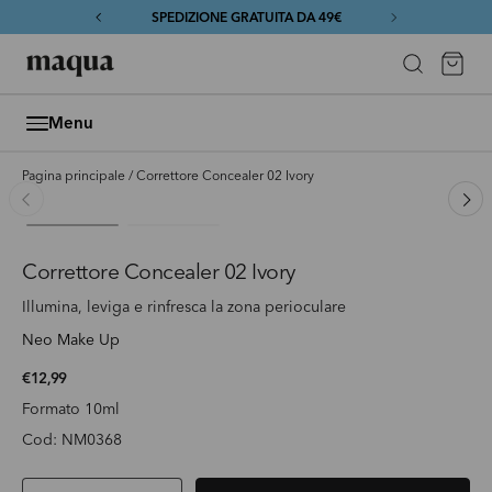
SPEDIZIONE GRATUITA DA 49€
Passa ai contenuti
Bo
Cerca
MAQUA
Menu
Pagina principale
/
Correttore Concealer 02 Ivory
Carica immagine 1 nella visualizzazione galleria
Carica immagine 2 nella visualizzazione ga
Passa alle informazioni sul prodotto
Correttore Concealer 02 Ivory
Illumina, leviga e rinfresca la zona perioculare
Neo Make Up
PREZZO NORMALE
€12,99
Formato 10ml
Cod: NM0368
Q.tà