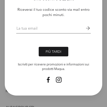
Riceverai il tuo codice sconto via mail entro
pochi minuti.
Email
PIÙ TARDI
Iscriviti per ricevere promozioni e informazioni sui
prodotti Maqua.
RESTA AGGIORNAT* SULLE NOVITÀ MAQUA. PER TE UN 20% DI SCONTO
Email
Facebook
Instagram
Newsletter Policy