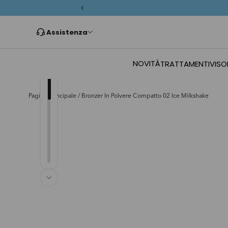
Passa ai contenuti
Assistenza
NOVITÀ
TRATTAMENTI
VISO
Pagina principale
/
Bronzer In Polvere Compatto 02 Ice Milkshake
Passa alle informazioni sul prodotto