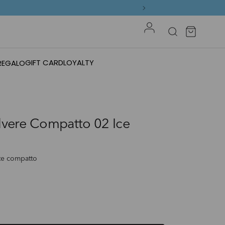
Accedi
Borsa
Cerca
GIFT CARD
LOYALTY
 REGALO
lvere Compatto 02 Ice
te compatto