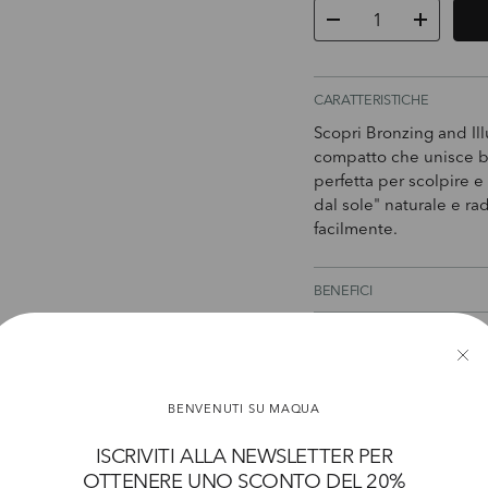
Q.tà
Diminuire la quantità
Aumenta l
CARATTERISTICHE
Scopri Bronzing and Il
compatto che unisce b
perfetta per scolpire e 
dal sole" naturale e ra
facilmente.
BENEFICI
MODO D'USO
AVVERTENZE
BENVENUTI SU MAQUA
INGREDIENTI
ISCRIVITI ALLA NEWSLETTER PER
OTTENERE UNO SCONTO DEL 20%