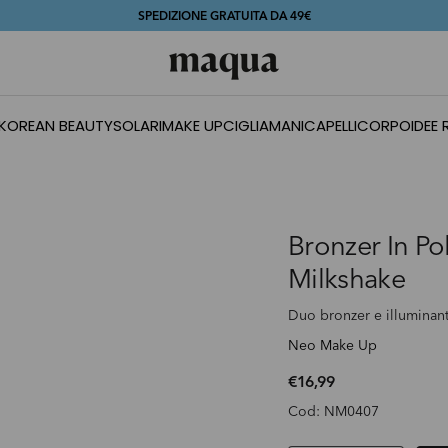
SPEDIZIONE GRATUITA DA 49€
MAQUA
KOREAN BEAUTY
SOLARI
MAKE UP
CIGLIA
MANI
CAPELLI
CORPO
IDEE
Bronzer In Po
Milkshake
Duo bronzer e illuminan
Neo Make Up
PREZZO NORMALE
€16,99
Cod: NM0407