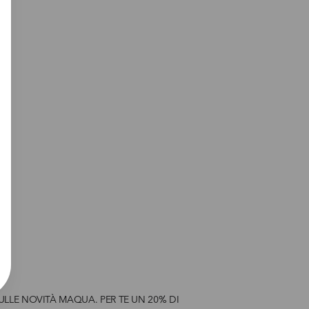
ULLE NOVITÀ MAQUA. PER TE UN 20% DI